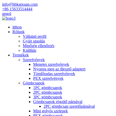
info@hbkaixuan.com
+86 15633514444
angol
itthon
Rólunk
Vállalati profil
Gyári utasítás
Minőség ellenőrzés
Kiállítás
Termékek
Szerelvények
Menetes szerelvények
Nyomja meg az illesztő adaptert
Tömlőrudas szerelvények
PEX szerelvények
Gömbcsapok
1PC gömbcsapok
2PC gömbcsapok
3PC gömbcsapok
Gömbcsapok rögzítő párnával
2PC gömbcsap szerelőpárnával
Mini golyós szelepek
PEX gömbcsapok