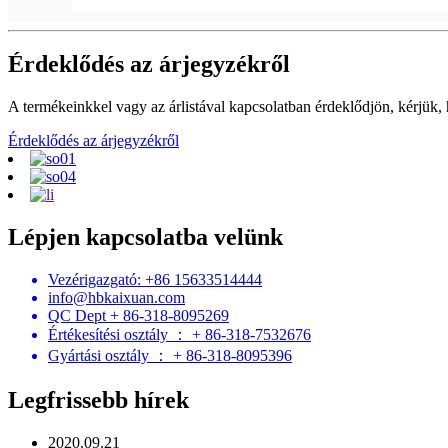
Érdeklődés az árjegyzékről
A termékeinkkel vagy az árlistával kapcsolatban érdeklődjön, kérjük,
Érdeklődés az árjegyzékről
Lépjen kapcsolatba velünk
Vezérigazgató: +86 15633514444
info@hbkaixuan.com
QC Dept + 86-318-8095269
Értékesítési osztály ： + 86-318-7532676
Gyártási osztály ： + 86-318-8095396
Legfrissebb hírek
2020.09.21